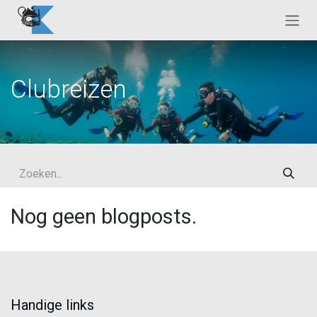
Overslaan naar inhoud
Clubreizen
Nog geen blogposts.
Handige links