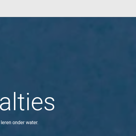
en
Over ons
Contact
alties
 leren onder water.